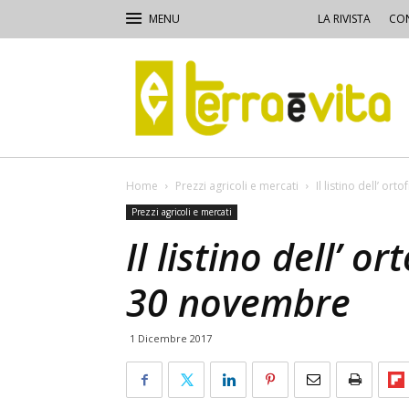
LA RIVISTA
CON
Terra
e
Vita
Home
Prezzi agricoli e mercati
Il listino dell’ or
Prezzi agricoli e mercati
Il listino dell’ o
30 novembre
1 Dicembre 2017