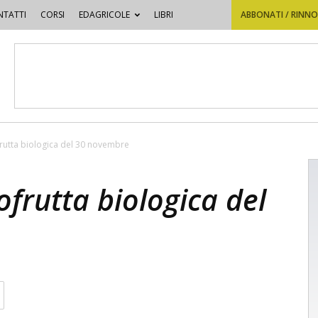
TATTI
CORSI
EDAGRICOLE
LIBRI
ABBONATI / RINN
tofrutta biologica del 30 novembre
rtofrutta biologica del