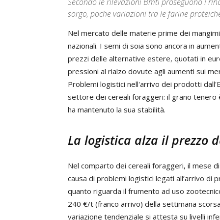
Secondo le rilevazioni Bmti proseguono i rinc
sorgo, poche variazioni tra le farine proteich
Nel mercato delle materie prime dei mangimi, il
nazionali. I semi di soia sono ancora in aumen
prezzi delle alternative estere, quotati in euro
pressioni al rialzo dovute agli aumenti sui mer
Problemi logistici nell'arrivo dei prodotti dal
settore dei cereali foraggeri: il grano tenero
ha mantenuto la sua stabilità.
La logistica alza il prezzo 
Nel comparto dei cereali foraggeri, il mese di 
causa di problemi logistici legati all’arrivo d
quanto riguarda il frumento ad uso zootecnico
240 €/t (franco arrivo) della settimana scors
variazione tendenziale si attesta su livelli inf