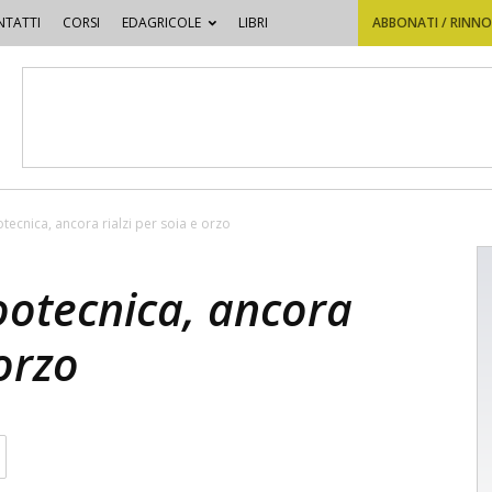
TATTI
CORSI
EDAGRICOLE
LIBRI
ABBONATI / RINN
tecnica, ancora rialzi per soia e orzo
ootecnica, ancora
 orzo