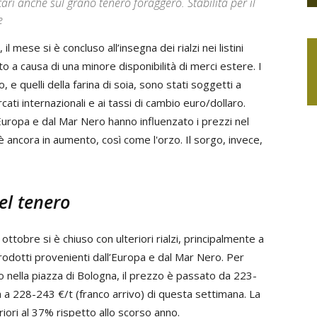
ari anche sul grano tenero foraggero. Stabilità per il
e
 mese si è concluso all’insegna dei rialzi nei listini
to a causa di una minore disponibilità di merci estere. I
, e quelli della farina di soia, sono stati soggetti a
cati internazionali e ai tassi di cambio euro/dollaro.
l'Europa e dal Mar Nero hanno influenzato i prezzi nel
 è ancora in aumento, così come l'orzo. Il sorgo, invece,
del tenero
ottobre si è chiuso con ulteriori rialzi, principalmente a
i prodotti provenienti dall’Europa e dal Mar Nero. Per
 nella piazza di Bologna, il prezzo è passato da 223-
a a 228-243 €/t (franco arrivo) di questa settimana. La
eriori al 37% rispetto allo scorso anno.