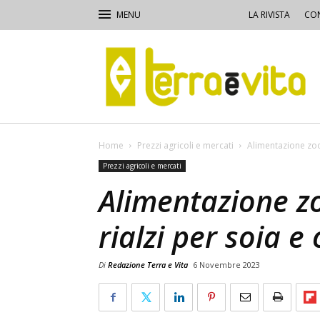
LA RIVISTA
CON
Terra
e
Vita
Home
Prezzi agricoli e mercati
Alimentazione zoo
Prezzi agricoli e mercati
Alimentazione z
rialzi per soia e
Di
Redazione Terra e Vita
6 Novembre 2023