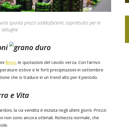
vola spunta prezzi soddisfacenti, soprattutto per le
 lattughe
oni
oni
Bmti
, le quotazioni del cavolo verza. Con l’arrivo
mperature estive e le forti precipitazioni in settembre
one che si traduce in un trend alto per il periodo.
rdoni, la cui vendita è iniziata negli ultimi giorni. Prezzi
i non sono ancora ottimali. Richiesta normale, che
vole.