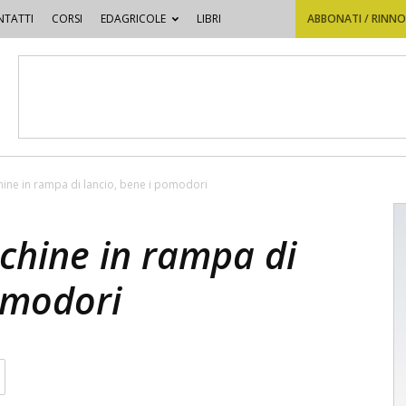
TATTI
CORSI
EDAGRICOLE
LIBRI
ABBONATI / RINN
ine in rampa di lancio, bene i pomodori
chine in rampa di
omodori