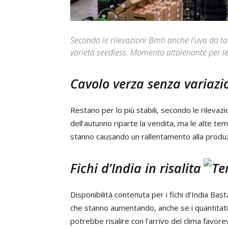
Secondo le rilevazioni Bmti anche l'uva da ta
varietà seedless. Momento altalenante per le
Cavolo verza senza variazi
Restano per lo più stabili, secondo le rilevazi
dell’autunno riparte la vendita, ma le alte te
stanno causando un rallentamento alla produzi
Fichi d’India in risalita
Disponibilità contenuta per i fichi d’India Basta
che stanno aumentando, anche se i quantitativ
potrebbe risalire con l’arrivo del clima favore