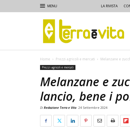
LA RIVISTA
CON
Terra
e
Vita
Home
Prezzi agricoli e mercati
Melanzane e zucch
Prezzi agricoli e mercati
Melanzane e zuc
lancio, bene i p
Di
Redazione Terra e Vita
24 Settembre 2024