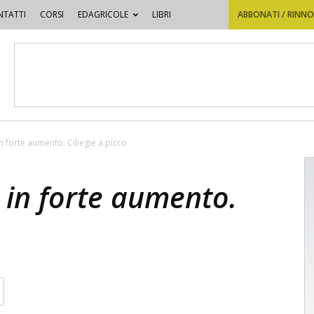
TATTI
CORSI
EDAGRICOLE
LIBRI
ABBONATI / RINN
n forte aumento. Ciliegie a picco
 in forte aumento.