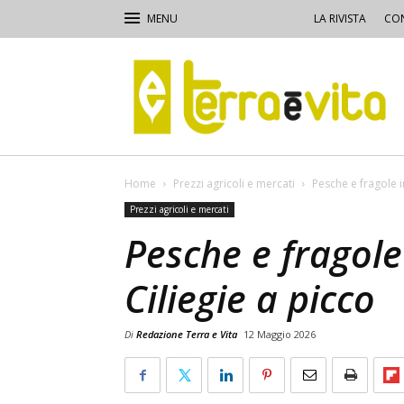
LA RIVISTA
CON
Terra
e
Vita
Home
Prezzi agricoli e mercati
Pesche e fragole i
Prezzi agricoli e mercati
Pesche e fragole
Ciliegie a picco
Di
Redazione Terra e Vita
12 Maggio 2026