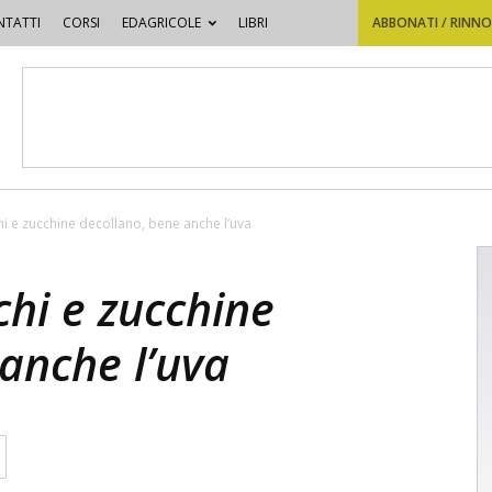
TATTI
CORSI
EDAGRICOLE
LIBRI
ABBONATI / RINN
i e zucchine decollano, bene anche l’uva
hi e zucchine
anche l’uva