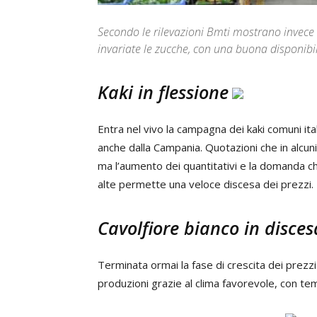
Secondo le rilevazioni Bmti mostrano invece 
invariate le zucche, con una buona disponibil
Kaki in flessione
Entra nel vivo la campagna dei kaki comuni ita
anche dalla Campania. Quotazioni che in alcuni
ma l’aumento dei quantitativi e la domanda c
alte permette una veloce discesa dei prezzi. N
Cavolfiore bianco in disces
Terminata ormai la fase di crescita dei prezzi
produzioni grazie al clima favorevole, con temp