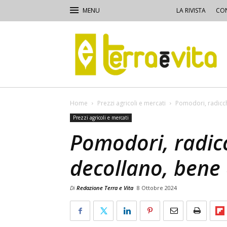
LA RIVISTA
CON
Terra
e
Vita
Home
Prezzi agricoli e mercati
Pomodori, radicch
Prezzi agricoli e mercati
Pomodori, radicc
decollano, bene 
Di
Redazione Terra e Vita
8 Ottobre 2024