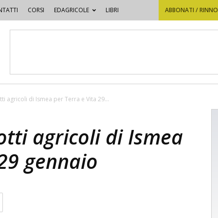
TATTI
CORSI
EDAGRICOLE
LIBRI
ABBONATI / RINN
ti agricoli di Ismea per Terra e Vita 29...
otti agricoli di Ismea
 29 gennaio