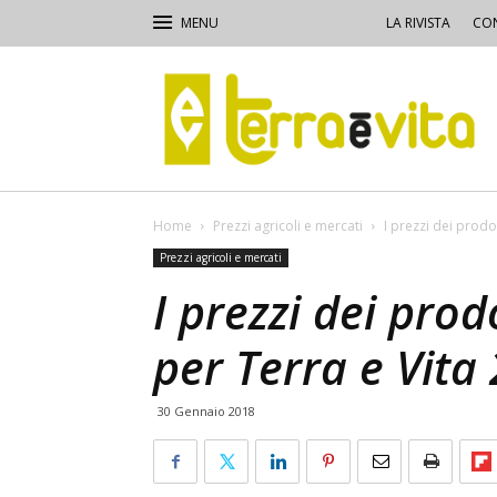
LA RIVISTA
CON
Terra
e
Vita
Home
Prezzi agricoli e mercati
I prezzi dei prodot
Prezzi agricoli e mercati
I prezzi dei prod
per Terra e Vita
30 Gennaio 2018