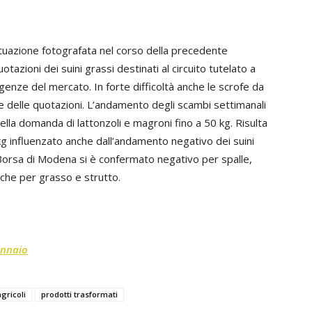
ituazione fotografata nel corso della precedente
uotazioni dei suini grassi destinati al circuito tutelato a
igenze del mercato. In forte difficoltà anche le scrofe da
e delle quotazioni. L’andamento degli scambi settimanali
lla domanda di lattonzoli e magroni fino a 50 kg. Risulta
g influenzato anche dall’andamento negativo dei suini
 Borsa di Modena si è confermato negativo per spalle,
anche per grasso e strutto.
gennaio
agricoli
prodotti trasformati