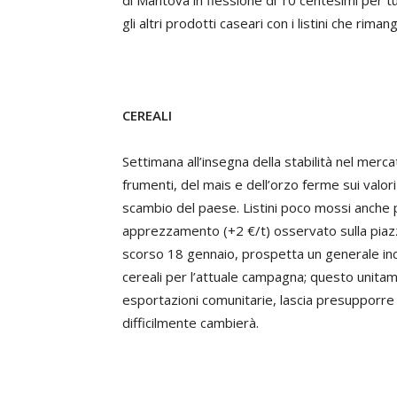
di Mantova in flessione di 10 centesimi per t
gli altri prodotti caseari con i listini che rim
CEREALI
Settimana all’insegna della stabilità nel merc
frumenti, del mais e dell’orzo ferme sui valori
scambio del paese. Listini poco mossi anche p
apprezzamento (+2 €/t) osservato sulla piazza
scorso 18 gennaio, prospetta un generale incr
cereali per l’attuale campagna; questo unita
esportazioni comunitarie, lascia presupporre 
difficilmente cambierà.