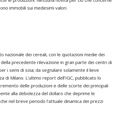
utte le produzioni. Nessuna novità per ciò che concerne
angono immobili sui medesimi valori.
ato nazionale dei cereali, con le quotazioni medie dei
 della precedente rilevazione in gran parte dei centri di
er i semi di soia; da segnalare solamente il lieve
 di Milano. L’ultimo report dell’IGC, pubblicato lo
emento delle produzioni e delle scorte dei principali
mente alla debolezza del dollaro che deprime le
che nel breve periodo l’attuale dinamica dei prezzi