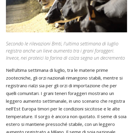
Secondo le rilevazioni Bmti, l'ultima settimana di luglio
registra anche un lieve aumento tra i grani foraggeri.
Invece, nei proteici la farina di colza segna un decremento
Nell'ultima settimana di luglio, tra le materie prime
zootecniche, gli orzi nazionali rimangono stabili, mentre si
registrano rialzi sia per gli orzi di importazione che per
quelli comunitari. I grani teneri foraggeri mostrano un
leggero aumento settimanale, in uno scenario che registra
nell’Est Europa timori per le condizioni siccitose e le alte
temperature. Il sorgo è ancora non quotato. Il seme di soia
estero si mantiene pressoché stabile, con un leggero
aumento registrato a Milano. Il seme di soia nazionale