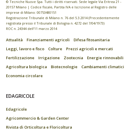
© Tecniche Nuove Spa. Tutti i diritti riservati. Sede legale Via Eritrea 21 -
20157 Milano | Codice fiscale, Partita IVA e Iscrizione al Registro delle
imprese di Milano: 00753480151
Registrazione Tribunale di Milano n. 76 del 5.3.2014 (Precedentemente
registrata presso il Tribunale di Bologna n. 4272 del 7/04/1973)
ROC n. 24344 dell’11 marzo 2014
Attualità
Finanziamenti agricoli
Difesa fitosanitaria
Leggi, lavoro e fisco
Colture
Prezzi agricoli e mercati
Fertilizzazione
Irrigazione
Zootecnia
Energie rinnovabili
Agricoltura biologica
Biotecnologie
Cambiamenti climatici
Economia circolare
EDAGRICOLE
Edagricole
Agricommercio & Garden Center
Rivista di Orticoltura e Floricoltura