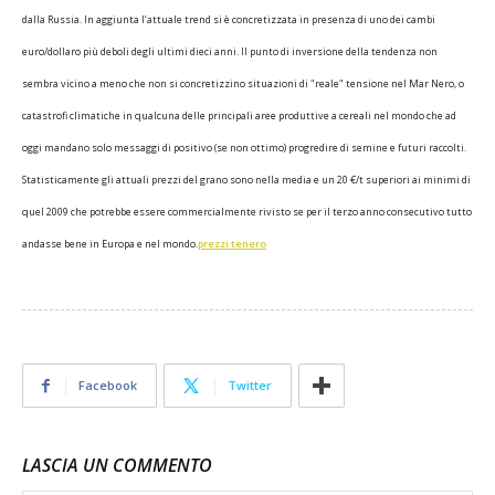
dalla Russia. In aggiunta l’attuale trend si è concretizzata in presenza di uno dei cambi
euro/dollaro più deboli degli ultimi dieci anni. Il punto di inversione della tendenza non
sembra vicino a meno che non si concretizzino situazioni di "reale" tensione nel Mar Nero, o
catastrofi climatiche in qualcuna delle principali aree produttive a cereali nel mondo che ad
oggi mandano solo messaggi di positivo (se non ottimo) progredire di semine e futuri raccolti.
Statisticamente gli attuali prezzi del grano sono nella media e un 20 €/t superiori ai minimi di
quel 2009 che potrebbe essere commercialmente rivisto se per il terzo anno consecutivo tutto
andasse bene in Europa e nel mondo.
prezzi tenero
Facebook
Twitter
LASCIA UN COMMENTO