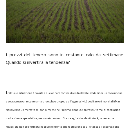
I prezzi del tenero sono in costante calo da settimane.
Quando si invertirà la tendenza?
L
’attuale situazione è dovuta a due annate consecutive di elevate produzioni un pò ovunque
e soprattutto al recente ampio raccolto europeo e all’aggressività degli attori mondiali (Mar
Nero) verso un mercato dei consumi che nell’ultimo biennio è sì cresciuto ma, al contrario di
molte sirene speculative, meno dei consumi. Grazie agli abbondanti stock, la tendenza
ribassista non si è fermata neppure di fronte alla restrizione ed alle tasse all’esportazione