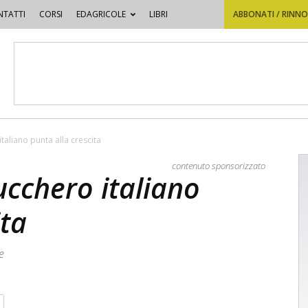
TATTI
CORSI
EDAGRICOLE
LIBRI
ABBONATI / RINN
italiano punta alla crescita
contenuto sponsorizzato
zucchero italiano
ita
e