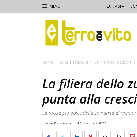
LA RIVISTA
CON
Terra
e
Vita
Home
Colture estensive
La filiera dello zucchero 
La filiera dello 
punta alla cresc
La faccia più dolce della sovranità alimentar
Di Gian Paolo Ponzi
-
14 Novembre 2022