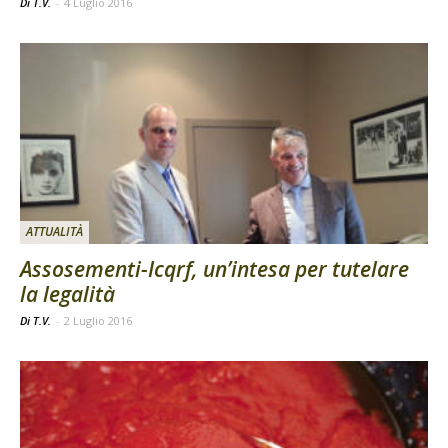
Di T.V.
-
4 Luglio 2016
ATTUALITÀ
Assosementi-Icqrf, un’intesa per tutelare
la legalità
Di T.V.
-
2 Luglio 2016