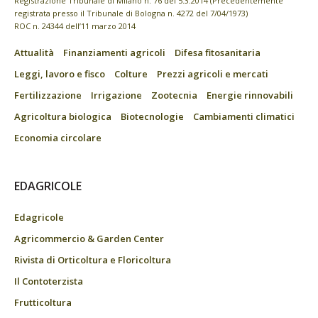
Registrazione Tribunale di Milano n. 76 del 5.3.2014 (Precedentemente
registrata presso il Tribunale di Bologna n. 4272 del 7/04/1973)
ROC n. 24344 dell’11 marzo 2014
Attualità
Finanziamenti agricoli
Difesa fitosanitaria
Leggi, lavoro e fisco
Colture
Prezzi agricoli e mercati
Fertilizzazione
Irrigazione
Zootecnia
Energie rinnovabili
Agricoltura biologica
Biotecnologie
Cambiamenti climatici
Economia circolare
EDAGRICOLE
Edagricole
Agricommercio & Garden Center
Rivista di Orticoltura e Floricoltura
Il Contoterzista
Frutticoltura