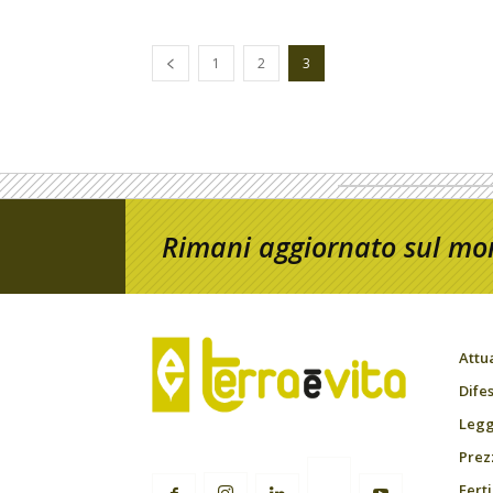
1
2
3
Rimani aggiornato sul mon
Attu
Difes
Leggi
Prez
Fert