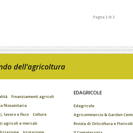
Pagina 3 di 3
do dell’agricoltura
EDAGRICOLE
alità
Finanziamenti agricoli
a fitosanitaria
Edagricole
, lavoro e fisco
Colture
Agricommercio & Garden Cent
zi agricoli e mercati
Rivista di Orticoltura e Floricol
ilizzazione
Irrigazione
Il Contoterzista