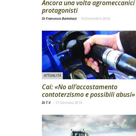
Ancora una volta agromeccanici
protagonisti
Di Francesco Bartolozzi
-
16 Dicembre 2016
ATTUALITÀ
Cai: «No all’accostamento
contoterzismo e possibili abusi»
Di T.V.
-
17 Gennaio 2016