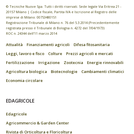
© Tecniche Nuove Spa. Tutti i diritti riservati. Sede legale Via Eritrea 21 -
20157 Milano | Codice fiscale, Partita IVA e Iscrizione al Registro delle
imprese di Milano: 00753480151
Registrazione Tribunale di Milano n. 76 del 5.3.2014 (Precedentemente
registrata presso il Tribunale di Bologna n. 4272 del 7/04/1973)
ROC n. 24344 dell’11 marzo 2014
Attualità
Finanziamenti agricoli
Difesa fitosanitaria
Leggi, lavoro e fisco
Colture
Prezzi agricoli e mercati
Fertilizzazione
Irrigazione
Zootecnia
Energie rinnovabili
Agricoltura biologica
Biotecnologie
Cambiamenti climatici
Economia circolare
EDAGRICOLE
Edagricole
Agricommercio & Garden Center
Rivista di Orticoltura e Floricoltura