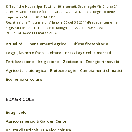
© Tecniche Nuove Spa. Tutti i diritti riservati. Sede legale Via Eritrea 21 -
20157 Milano | Codice fiscale, Partita IVA e Iscrizione al Registro delle
imprese di Milano: 00753480151
Registrazione Tribunale di Milano n. 76 del 5.3.2014 (Precedentemente
registrata presso il Tribunale di Bologna n. 4272 del 7/04/1973)
ROC n. 24344 dell’11 marzo 2014
Attualità
Finanziamenti agricoli
Difesa fitosanitaria
Leggi, lavoro e fisco
Colture
Prezzi agricoli e mercati
Fertilizzazione
Irrigazione
Zootecnia
Energie rinnovabili
Agricoltura biologica
Biotecnologie
Cambiamenti climatici
Economia circolare
EDAGRICOLE
Edagricole
Agricommercio & Garden Center
Rivista di Orticoltura e Floricoltura