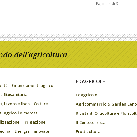
Pagina 2 di 3
do dell’agricoltura
EDAGRICOLE
alità
Finanziamenti agricoli
a fitosanitaria
Edagricole
, lavoro e fisco
Colture
Agricommercio & Garden Cent
zi agricoli e mercati
Rivista di Orticoltura e Floricol
ilizzazione
Irrigazione
Il Contoterzista
ecnia
Energie rinnovabili
Frutticoltura