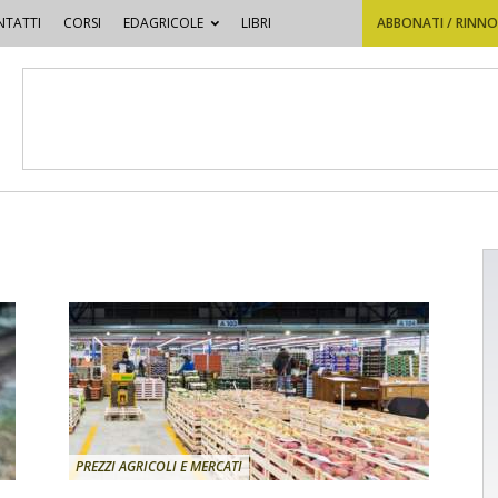
TATTI
CORSI
EDAGRICOLE
LIBRI
ABBONATI / RINN
PREZZI AGRICOLI E MERCATI