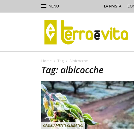
LA RIVISTA
CON
Terra
e
Vita
Home
Tag
Albicocche
Tag: albicocche
CAMBIAMENTI CLIMATICI