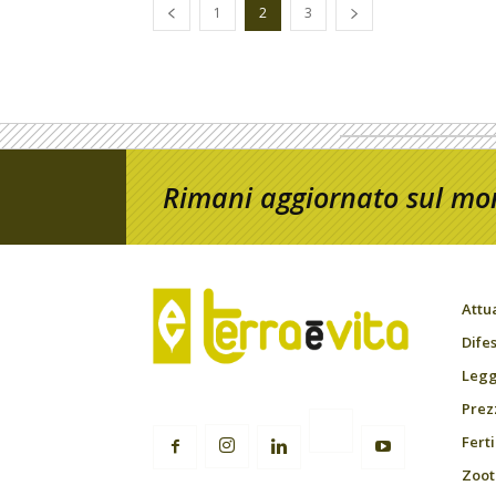
1
2
3
Rimani aggiornato sul mon
Attu
Difes
Leggi
Prez
Fert
Zoot