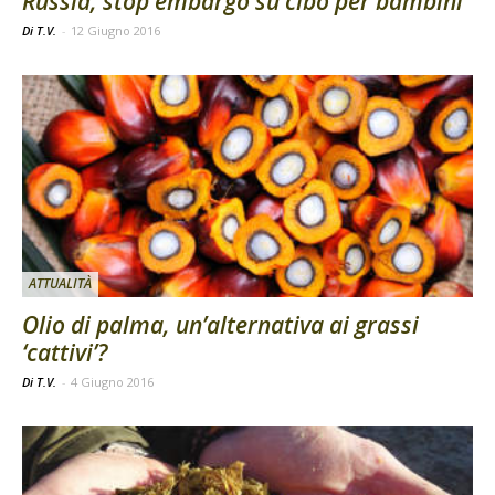
Russia, stop embargo su cibo per bambini
Di T.V.
-
12 Giugno 2016
ATTUALITÀ
Olio di palma, un’alternativa ai grassi
‘cattivi’?
Di T.V.
-
4 Giugno 2016