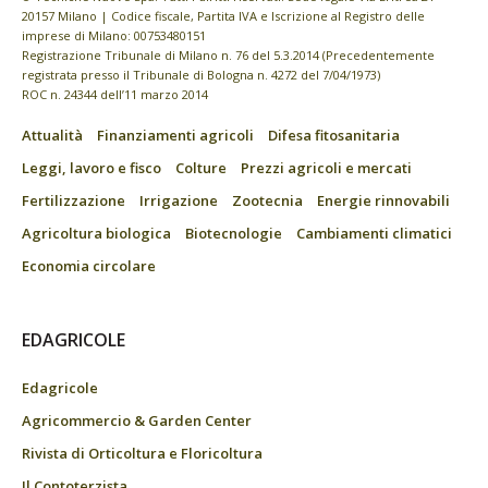
20157 Milano | Codice fiscale, Partita IVA e Iscrizione al Registro delle
imprese di Milano: 00753480151
Registrazione Tribunale di Milano n. 76 del 5.3.2014 (Precedentemente
registrata presso il Tribunale di Bologna n. 4272 del 7/04/1973)
ROC n. 24344 dell’11 marzo 2014
Attualità
Finanziamenti agricoli
Difesa fitosanitaria
Leggi, lavoro e fisco
Colture
Prezzi agricoli e mercati
Fertilizzazione
Irrigazione
Zootecnia
Energie rinnovabili
Agricoltura biologica
Biotecnologie
Cambiamenti climatici
Economia circolare
EDAGRICOLE
Edagricole
Agricommercio & Garden Center
Rivista di Orticoltura e Floricoltura
Il Contoterzista