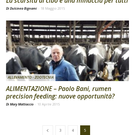
La scarsità di cibo è una minaccia per tutti
Di Dulcinea Bignami
-
18 Maggio 2015
ALLEVAMENTO - ZOOTECNIA
ALIMENTAZIONE – Paolo Bani, rumen
precision feeding: nuove opportunità?
Di Mary Mattiaccio
-
10 Aprile 2015
3
4
5