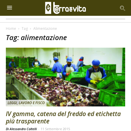
Home
Tag
Alimentazione
Tag: alimentazione
LEGGI, LAVORO E FISCO
IV gamma, catena del freddo ed etichetta
più trasparente
Di Alessandro Coltelli
-
11 Settembre 2015