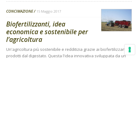
CONCIMAZIONE
15 Maggio 2017
Biofertilizzanti, idea
economica e sostenibile per
l’agricoltura
Un'agricoltura più sostenibile e redditizia grazie ai biofertilizzanti
prodotti dal digestato. Questa l'idea innovativa sviluppata da un
ricercatore dell'Università di Reggio Emilia e che si è piazzata al
primo posto al “Concorso di idee per l’innovazione nell’agricoltura
del sud”
Di Simone Martarello
-
PAC, PSR E CSR PER L'INNOVAZIONE
27 Aprile 2017
Innovazione e ricerca in
agricoltura, aperti i bandi in
Basilicata