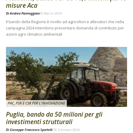
misure Aca
Di
Andrea Parmeggiani
8 Marzo 2024
Il bando della Regione è rivolto ad agricoltori e allevatori che nella
campagna 2024 intendono presentare domanda di contributo per
azioni agro climatico ambientali
PAC, PSR E CSR PER L'INNOVAZIONE
Puglia, bando da 50 milioni per gli
investimenti strutturali
Di
Giuseppe Francesco Sportelli
30 Gennaio 2024