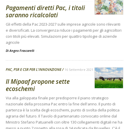
Pagamenti diretti Pac, i titoli
saranno ricalcolati
Gli effetti della Pac 2023-2027 sulle imprese agricole sono rilevanti
e diversificati. La convergenza riduce i pagamenti per gli agricoltori
con titoli più elevati. Simulazioni per quattro tipologie di aziende
agricole
Di Angeo Frascarelli
-
PAC, PSR E CSR PER L'INNOVAZIONE
16 Settembre 2021
Il Mipaaf propone sette
ecoschemi
Via alla galoppata finale per predisporre il piano strategico
nazionale della prossima Pac entro la fine dell'anno. Il punto di
partenza è la scelta degli ecoschemi, punto di svolta della politica
agraria del futuro. Il Tavolo di partenariato convocato online dal
Ministro Stefano Patuanelli con oltre 130 collegamenti digitali ne ha
messi a punto 7 rispetto alla rosa di 14 indicata da Bruxelles. C'è il