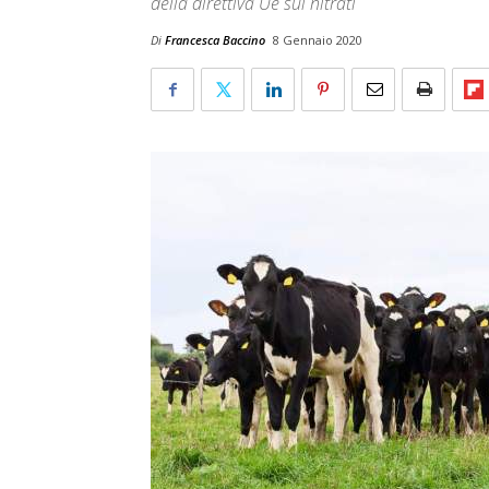
della direttiva Ue sui nitrati
Di
Francesca Baccino
8 Gennaio 2020