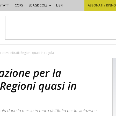
TATTI
CORSI
EDAGRICOLE
LIBRI
ABBONATI / RINN
ettiva nitrati: Regioni quasi in regola
azione per la
: Regioni quasi in
ola dopo la messa in mora dell’Italia per la violazione