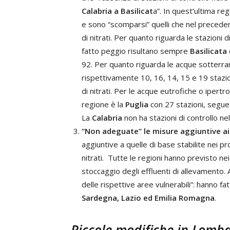
Calabria a Basilicat
a”. In quest’ultima re
e sono “scomparsi” quelli che nel precede
di nitrati. Per quanto riguarda le stazioni
fatto peggio risultano sempre
Basilicata
92. Per quanto riguarda le acque sotterr
rispettivamente 10, 16, 14, 15 e 19 stazion
di nitrati. Per le acque eutrofiche o ipertro
regione è la
Puglia
con 27 stazioni, segue
La
Calabria
non ha stazioni di controllo nel
“Non adeguate” le misure aggiuntive a
aggiuntive a quelle di base stabilite nei 
nitrati. Tutte le regioni hanno previsto ne
stoccaggio degli effluenti di allevamento.
delle rispettive aree vulnerabili”: hanno 
Sardegna, Lazio ed Emilia Romagna
.
Piccole modifiche in Lomb