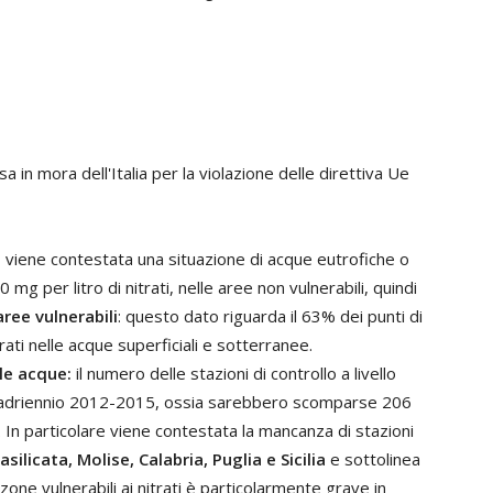
à
a in mora dell'Italia per la violazione delle direttiva Ue
:
viene contestata una situazione di acque eutrofiche o
 mg per litro di nitrati, nelle aree non vulnerabili, quindi
aree vulnerabili
: questo dato riguarda il 63% dei punti di
rati nelle acque superficiali e sotterranee.
lle acque:
il numero delle stazioni di controllo a livello
 quadriennio 2012-2015, ossia sarebbero scomparse 206
 In particolare viene contestata la mancanza di stazioni
asilicata, Molise, Calabria, Puglia e Sicilia
e sottolinea
 zone vulnerabili ai nitrati è particolarmente grave in