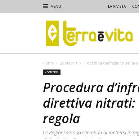
LA RIVISTA
CON
Terra
e
Vita
Home
Zootecnia
Procedura d’infrazione per la dir
Zootecnia
Procedura d’infr
direttiva nitrati
regola
Le Regioni stanno cercando di mettersi in reg