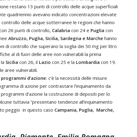
gione restano 13 punti di controllo delle acque superficiali
nte quadriennio avevano indicato concentrazioni elevate
 di controllo delle acque sotterranee le regioni che hanno
con 26 punti di controllo,
Calabria
con 24 e
Puglia
con
anee
Abruzzo, Puglia, Sicilia, Sardegna e Marche
hanno
i di controllo che superano la soglia dei 50 mg per litro
fiche al di fuori delle aree non vulnerabili la prima
 la
Sicilia
con 26, il
Lazio
con 25 e la
Lombardia
con 19.
le aree vulnerabili.
i programmi d’azione:
c’è la necessità delle misure
programma di azione per contrastare l’inquinamento da
i programmi d’azione la costruzione di depositi per lo
 Alcune tuttavia “presentano tendenze all’inquinamento
fatto peggio in questo caso
Campania, Puglia, Marche,
ardia, Piemonte, Emilia Romagna