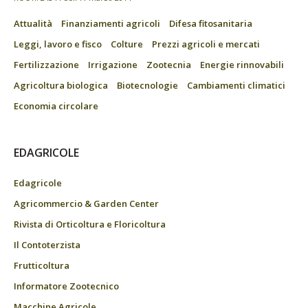
Attualità
Finanziamenti agricoli
Difesa fitosanitaria
Leggi, lavoro e fisco
Colture
Prezzi agricoli e mercati
Fertilizzazione
Irrigazione
Zootecnia
Energie rinnovabili
Agricoltura biologica
Biotecnologie
Cambiamenti climatici
Economia circolare
EDAGRICOLE
Edagricole
Agricommercio & Garden Center
Rivista di Orticoltura e Floricoltura
Il Contoterzista
Frutticoltura
Informatore Zootecnico
Macchine Agricole