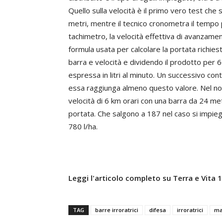
Quello sulla velocità è il primo vero test che 
metri, mentre il tecnico cronometra il tempo p
tachimetro, la velocità effettiva di avanzame
formula usata per calcolare la portata richies
barra e velocità e dividendo il prodotto per 6
espressa in litri al minuto. Un successivo co
essa raggiunga almeno questo valore. Nel nost
velocità di 6 km orari con una barra da 24 met
portata. Che salgono a 187 nel caso si impie
780 l/ha.
Leggi l'articolo completo su Terra e Vita
TAG
barre irroratrici
difesa
irroratrici
ma