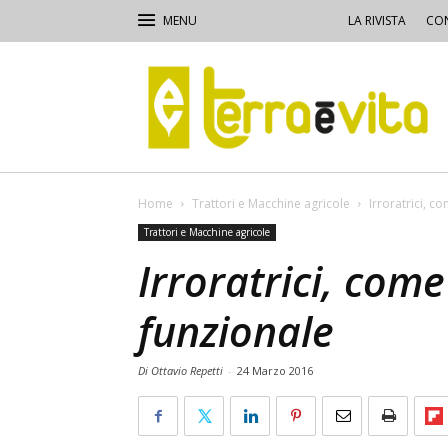
LA RIVISTA
CON
Terra
e
Vita
Home
Trattori e Macchine agricole
Irroratrici, c
Trattori e Macchine agricole
Irroratrici, come
funzionale
Di Ottavio Repetti
-
24 Marzo 2016