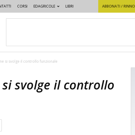
TATTI
CORSI
EDAGRICOLE
LIBRI
ABBONATI / RINN
ome si svolge il controllo funzionale
 si svolge il controllo