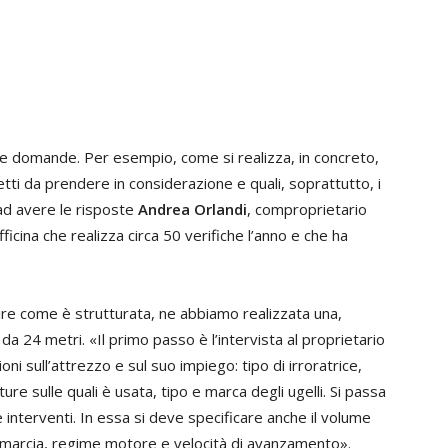
tre domande. Per esempio, come si realizza, in concreto,
petti da prendere in considerazione e quali, soprattutto, i
ad avere le risposte
Andrea Orlandi
, comproprietario
ficina che realizza circa 50 verifiche l’anno e che ha
pire come è strutturata, ne abbiamo realizzata una,
a 24 metri. «Il primo passo è l’intervista al proprietario
oni sull’attrezzo e sul suo impiego: tipo di irroratrice,
ure sulle quali è usata, tipo e marca degli ugelli. Si passa
 interventi. In essa si deve specificare anche il volume
re a marcia, regime motore e velocità di avanzamento».