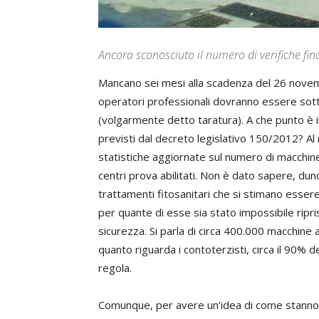
Ancora sconosciuto il numero di verifiche fin
Mancano sei mesi alla scadenza del 26 novemb
operatori professionali dovranno essere sott
(volgarmente detto taratura). A che punto è il
previsti dal decreto legislativo 150/2012? A
statistiche aggiornate sul numero di macchine 
centri prova abilitati. Non è dato sapere, du
trattamenti fitosanitari che si stimano essere
per quante di esse sia stato impossibile ripr
sicurezza. Si parla di circa 400.000 macchine 
quanto riguarda i contoterzisti, circa il 90% 
regola.
Comunque, per avere un’idea di come stanno le c