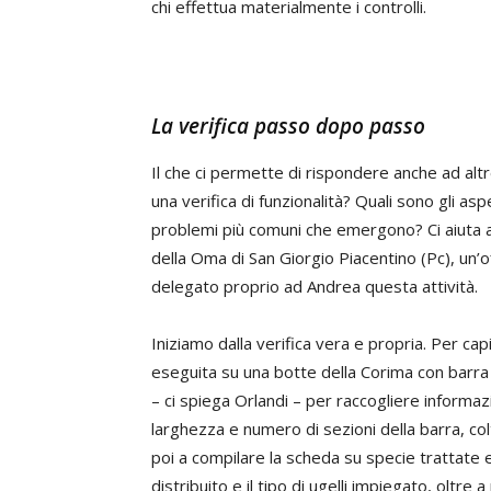
chi effettua materialmente i controlli.
La verifica passo dopo passo
Il che ci permette di rispondere anche ad al
una verifica di funzionalità? Quali sono gli as
problemi più comuni che emergono? Ci aiuta 
della Oma di San Giorgio Piacentino (Pc), un’of
delegato proprio ad Andrea questa attività.
Iniziamo dalla verifica vera e propria. Per ca
eseguita su una botte della Corima con barra d
– ci spiega Orlandi – per raccogliere informazi
larghezza e numero di sezioni della barra, colt
poi a compilare la scheda su specie trattate e
distribuito e il tipo di ugelli impiegato, olt