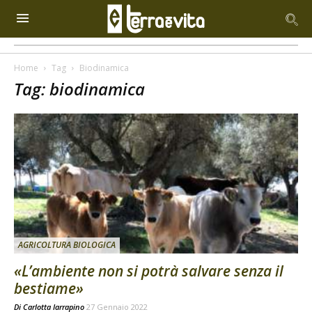
Home
Tag
Biodinamica
Tag: biodinamica
AGRICOLTURA BIOLOGICA
«L’ambiente non si potrà salvare senza il
bestiame»
Di
Carlotta Iarrapino
27 Gennaio 2022