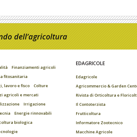
do dell’agricoltura
EDAGRICOLE
alità
Finanziamenti agricoli
a fitosanitaria
Edagricole
, lavoro e fisco
Colture
Agricommercio & Garden Cent
zi agricoli e mercati
Rivista di Orticoltura e Floricol
ilizzazione
Irrigazione
Il Contoterzista
ecnia
Energie rinnovabili
Frutticoltura
coltura biologica
Informatore Zootecnico
ecnologie
Macchine Agricole