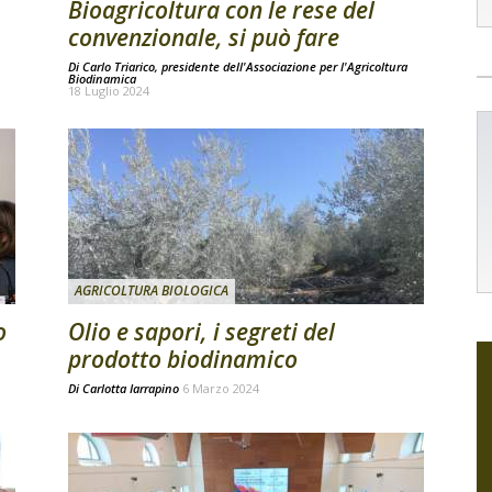
Bioagricoltura con le rese del
convenzionale, si può fare
Di
Carlo Triarico, presidente dell'Associazione per l'Agricoltura
Biodinamica
18 Luglio 2024
AGRICOLTURA BIOLOGICA
o
Olio e sapori, i segreti del
prodotto biodinamico
Di
Carlotta Iarrapino
6 Marzo 2024