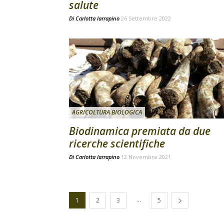
salute
Di
Carlotta Iarrapino
26 Settembre 2022
AGRICOLTURA BIOLOGICA
Biodinamica premiata da due
ricerche scientifiche
Di
Carlotta Iarrapino
12 Novembre 2021
...
1
2
3
5