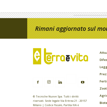
Rimani aggiornato sul mon
Attu
Difes
Leggi
Prez
Fert
Zoot
Agri
© Tecniche Nuove Spa. Tutti i diritti
riservati. Sede legale Via Eritrea 21 - 20157
Biot
Milano | Codice fiscale, Partita IVA e