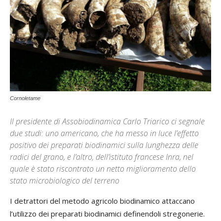
Cornoletame
Il presidente di Assobiodinamica Carlo Triarico ci segnale
due studi: uno americano, che ha messo in luce l’effetto
positivo dei preparati biodinamici sulla lunghezza delle
radici del grano, e l’altro, dell’istituto francese Inra, nel
quale è stato riscontrato un netto miglioramento dello
stato microbiologico del terreno
I detrattori del metodo agricolo biodinamico attaccano
l’utilizzo dei preparati biodinamici definendoli stregonerie.