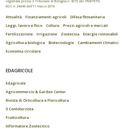
registrata presso il Tribunale di Bologna n. 4272 del 7/04/1973)
ROC n. 24344 dell’11 marzo 2014
Attualità
Finanziamenti agricoli
Difesa fitosanitaria
Leggi, lavoro e fisco
Colture
Prezzi agricoli e mercati
Fertilizzazione
Irrigazione
Zootecnia
Energie rinnovabili
Agricoltura biologica
Biotecnologie
Cambiamenti climatici
Economia circolare
EDAGRICOLE
Edagricole
Agricommercio & Garden Center
Rivista di Orticoltura e Floricoltura
Il Contoterzista
Frutticoltura
Informatore Zootecnico