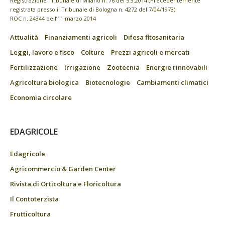
Registrazione Tribunale di Milano n. 76 del 5.3.2014 (Precedentemente
registrata presso il Tribunale di Bologna n. 4272 del 7/04/1973)
ROC n. 24344 dell’11 marzo 2014
Attualità
Finanziamenti agricoli
Difesa fitosanitaria
Leggi, lavoro e fisco
Colture
Prezzi agricoli e mercati
Fertilizzazione
Irrigazione
Zootecnia
Energie rinnovabili
Agricoltura biologica
Biotecnologie
Cambiamenti climatici
Economia circolare
EDAGRICOLE
Edagricole
Agricommercio & Garden Center
Rivista di Orticoltura e Floricoltura
Il Contoterzista
Frutticoltura