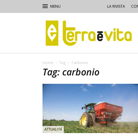
LA RIVISTA
CON
Terra
e
Vita
Home
Tag
Carbonio
Tag: carbonio
ATTUALITÀ