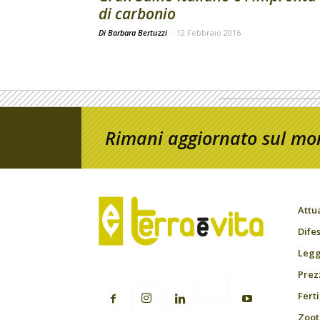
di carbonio
Di Barbara Bertuzzi
-
12 Febbraio 2016
Rimani aggiornato sul mon
Attu
Difes
Leggi
Prez
Fert
Zoot