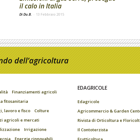
il calo in Italia
Di Du.B.
-
13 Febbraio 2015
do dell’agricoltura
EDAGRICOLE
alità
Finanziamenti agricoli
a fitosanitaria
Edagricole
, lavoro e fisco
Colture
Agricommercio & Garden Cent
zi agricoli e mercati
Rivista di Orticoltura e Floricol
ilizzazione
Irrigazione
Il Contoterzista
ecnia
Energie rinnovabili
Frutticoltura