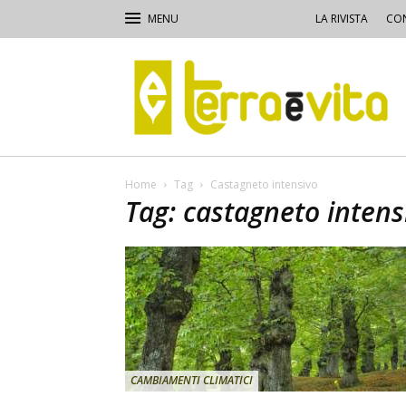
LA RIVISTA
CON
Terra
e
Vita
Home
Tag
Castagneto intensivo
Tag: castagneto intens
CAMBIAMENTI CLIMATICI