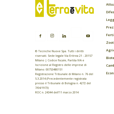
Attu
Difes
Leggi
Prez
Fert
Zoot
Agri
© Tecniche Nuove Spa. Tutti i diritti
riservati. Sede legale Via Eritrea 21 - 20157
Biot
Milano | Codice fiscale, Partita IVA e
Iscrizione al Registro delle imprese di
Camb
Milano: 00753480151
Econ
Registrazione Tribunale di Milano n. 76 del
5.3.2014 (Precedentemente registrata
presso il Tribunale di Bologna n. 4272 del
7/04/1973)
ROC n. 24344 dell’11 marzo 2014