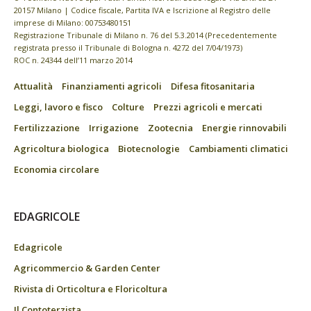
20157 Milano | Codice fiscale, Partita IVA e Iscrizione al Registro delle
imprese di Milano: 00753480151
Registrazione Tribunale di Milano n. 76 del 5.3.2014 (Precedentemente
registrata presso il Tribunale di Bologna n. 4272 del 7/04/1973)
ROC n. 24344 dell’11 marzo 2014
Attualità
Finanziamenti agricoli
Difesa fitosanitaria
Leggi, lavoro e fisco
Colture
Prezzi agricoli e mercati
Fertilizzazione
Irrigazione
Zootecnia
Energie rinnovabili
Agricoltura biologica
Biotecnologie
Cambiamenti climatici
Economia circolare
EDAGRICOLE
Edagricole
Agricommercio & Garden Center
Rivista di Orticoltura e Floricoltura
Il Contoterzista