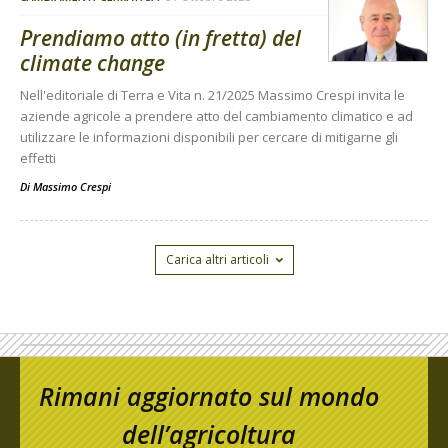
Prendiamo atto (in fretta) del
climate change
Nell'editoriale di Terra e Vita n. 21/2025 Massimo Crespi invita le
aziende agricole a prendere atto del cambiamento climatico e ad
utilizzare le informazioni disponibili per cercare di mitigarne gli
effetti
Di
Massimo Crespi
Carica altri articoli
Rimani aggiornato sul mondo
dell’agricoltura