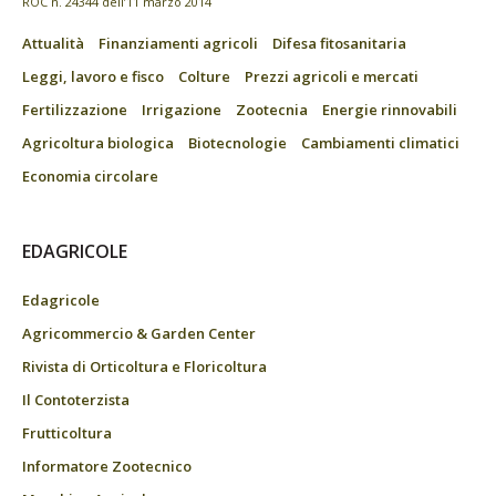
ROC n. 24344 dell’11 marzo 2014
Attualità
Finanziamenti agricoli
Difesa fitosanitaria
Leggi, lavoro e fisco
Colture
Prezzi agricoli e mercati
Fertilizzazione
Irrigazione
Zootecnia
Energie rinnovabili
Agricoltura biologica
Biotecnologie
Cambiamenti climatici
Economia circolare
EDAGRICOLE
Edagricole
Agricommercio & Garden Center
Rivista di Orticoltura e Floricoltura
Il Contoterzista
Frutticoltura
Informatore Zootecnico