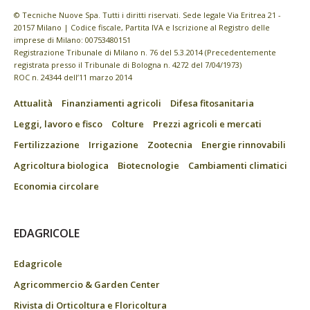
© Tecniche Nuove Spa. Tutti i diritti riservati. Sede legale Via Eritrea 21 -
20157 Milano | Codice fiscale, Partita IVA e Iscrizione al Registro delle
imprese di Milano: 00753480151
Registrazione Tribunale di Milano n. 76 del 5.3.2014 (Precedentemente
registrata presso il Tribunale di Bologna n. 4272 del 7/04/1973)
ROC n. 24344 dell’11 marzo 2014
Attualità
Finanziamenti agricoli
Difesa fitosanitaria
Leggi, lavoro e fisco
Colture
Prezzi agricoli e mercati
Fertilizzazione
Irrigazione
Zootecnia
Energie rinnovabili
Agricoltura biologica
Biotecnologie
Cambiamenti climatici
Economia circolare
EDAGRICOLE
Edagricole
Agricommercio & Garden Center
Rivista di Orticoltura e Floricoltura