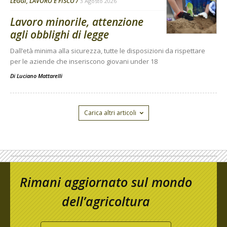
LEGGI, LAVORO E FISCO
3 Agosto 2026
Lavoro minorile, attenzione
agli obblighi di legge
Dall’età minima alla sicurezza, tutte le disposizioni da rispettare
per le aziende che inseriscono giovani under 18
Di
Luciano Mattarelli
Carica altri articoli
Rimani aggiornato sul mondo
dell’agricoltura