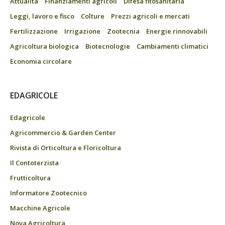
Attualità
Finanziamenti agricoli
Difesa fitosanitaria
Leggi, lavoro e fisco
Colture
Prezzi agricoli e mercati
Fertilizzazione
Irrigazione
Zootecnia
Energie rinnovabili
Agricoltura biologica
Biotecnologie
Cambiamenti climatici
Economia circolare
EDAGRICOLE
Edagricole
Agricommercio & Garden Center
Rivista di Orticoltura e Floricoltura
Il Contoterzista
Frutticoltura
Informatore Zootecnico
Macchine Agricole
Nova Agricoltura