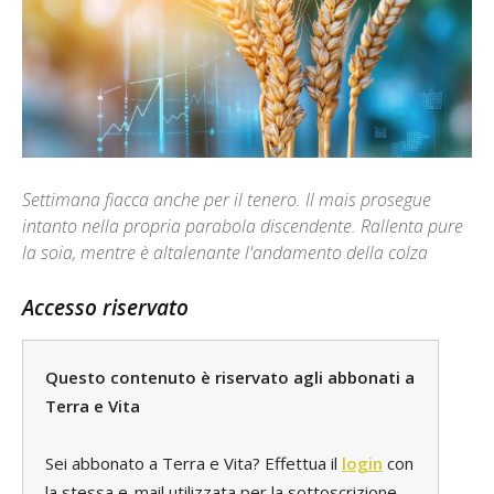
Settimana fiacca anche per il tenero. Il mais prosegue
intanto nella propria parabola discendente. Rallenta pure
la soia, mentre è altalenante l'andamento della colza
Accesso riservato
Questo contenuto è riservato agli abbonati a
Terra e Vita
Sei abbonato a Terra e Vita? Effettua il
login
con
la stessa e-mail utilizzata per la sottoscrizione