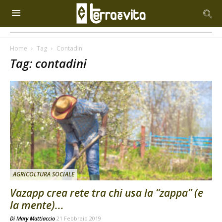
Home
Tag
Contadini
Tag: contadini
AGRICOLTURA SOCIALE
Vazapp crea rete tra chi usa la “zappa” (e
la mente)...
Di
Mary Mattiaccio
21 Febbraio 2019