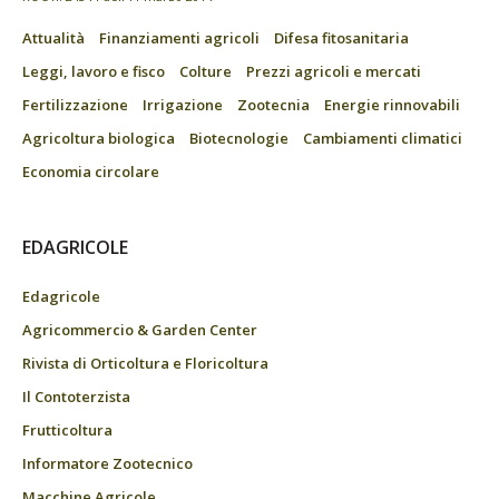
Attualità
Finanziamenti agricoli
Difesa fitosanitaria
Leggi, lavoro e fisco
Colture
Prezzi agricoli e mercati
Fertilizzazione
Irrigazione
Zootecnia
Energie rinnovabili
Agricoltura biologica
Biotecnologie
Cambiamenti climatici
Economia circolare
EDAGRICOLE
Edagricole
Agricommercio & Garden Center
Rivista di Orticoltura e Floricoltura
Il Contoterzista
Frutticoltura
Informatore Zootecnico
Macchine Agricole