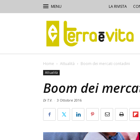
LA RIVISTA
CON
Terra
e
Vita
Home
Attualità
Boom dei mercati contadini
Attualità
Boom dei mercat
Di T.V.
-
3 Ottobre 2016