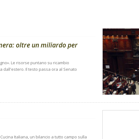
amera: oltre un miliardo per
sogno». Le risorse puntano su ricambio
 dall'estero. Il testo passa ora al Senato
Cucina Italiana, un bilancio a tutto campo sulla