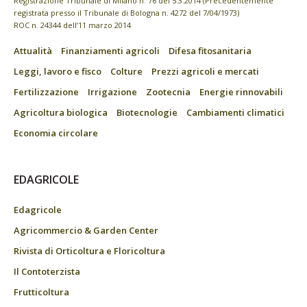
Registrazione Tribunale di Milano n. 76 del 5.3.2014 (Precedentemente
registrata presso il Tribunale di Bologna n. 4272 del 7/04/1973)
ROC n. 24344 dell’11 marzo 2014
Attualità
Finanziamenti agricoli
Difesa fitosanitaria
Leggi, lavoro e fisco
Colture
Prezzi agricoli e mercati
Fertilizzazione
Irrigazione
Zootecnia
Energie rinnovabili
Agricoltura biologica
Biotecnologie
Cambiamenti climatici
Economia circolare
EDAGRICOLE
Edagricole
Agricommercio & Garden Center
Rivista di Orticoltura e Floricoltura
Il Contoterzista
Frutticoltura