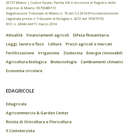
20157 Milano | Codice fiscale, Partita IVA e Iscrizione al Registro delle
imprese di Milano: 00753480151
Registrazione Tribunale di Milano n. 76 del 5.3.2014 (Precedentemente
registrata presso il Tribunale di Bologna n. 4272 del 7/04/1973)
ROC n. 24344 dell’11 marzo 2014
Attualità
Finanziamenti agricoli
Difesa fitosanitaria
Leggi, lavoro e fisco
Colture
Prezzi agricoli e mercati
Fertilizzazione
Irrigazione
Zootecnia
Energie rinnovabili
Agricoltura biologica
Biotecnologie
Cambiamenti climatici
Economia circolare
EDAGRICOLE
Edagricole
Agricommercio & Garden Center
Rivista di Orticoltura e Floricoltura
Il Contoterzista