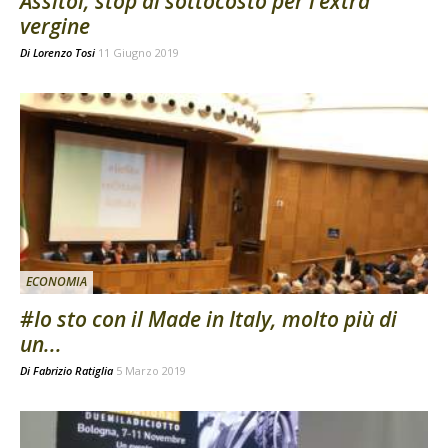
Assitol, stop al sottocosto per l’extra
vergine
Di
Lorenzo Tosi
11 Giugno 2019
ECONOMIA
#Io sto con il Made in Italy, molto più di
un...
Di
Fabrizio Ratiglia
5 Marzo 2019