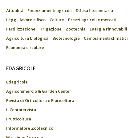
Attualità
Finanziamenti agricoli
Difesa fitosanitaria
Leggi, lavoro e fisco
Colture
Prezzi agricoli e mercati
Fertilizzazione
Irrigazione
Zootecnia
Energie rinnovabili
Agricoltura biologica
Biotecnologie
Cambiamenti climatici
Economia circolare
EDAGRICOLE
Edagricole
Agricommercio & Garden Center
Rivista di Orticoltura e Floricoltura
Il Contoterzista
Frutticoltura
Informatore Zootecnico
Macchine Agricole