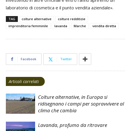
investendo in altre officinali e entro l’anno apriremo un
laboratorio di cosmetica e il punto vendita aziendale».
TAG
colture alternative
colture redditizie
imprenditoria femminile
lavanda
Marche
vendita diretta
Facebook
Twitter
Articoli correlati
Colture alternative, in Europa si
ridisegnano i campi per sopravvivere al
clima che cambia
Lavanda, profumo da ritrovare