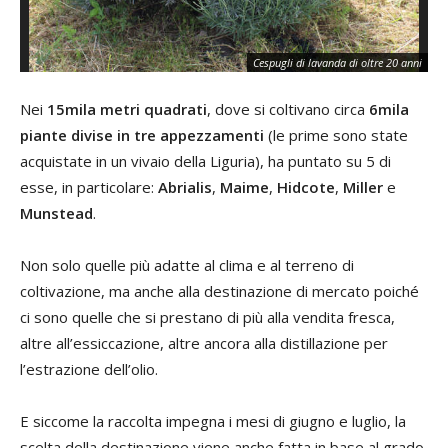
Le 
Cespugli di lavanda di oltre 20 anni
la
Nei
15mila metri quadrati
, dove si coltivano circa
6mila
piante divise in tre appezzamenti
(le prime sono state
acquistate in un vivaio della Liguria), ha puntato su 5 di
esse, in particolare:
Abrialis
,
Maime
,
Hidcote
,
Miller
e
Munstead
.
Non solo quelle più adatte al clima e al terreno di
coltivazione, ma anche alla destinazione di mercato poiché
ci sono quelle che si prestano di più alla vendita fresca,
altre all’essiccazione, altre ancora alla distillazione per
l’estrazione dell’olio.
E siccome la raccolta impegna i mesi di giugno e luglio, la
scelta della destinazione viene anche fatta in base al grado