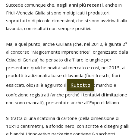
Succede comunque che,
negli anni più recenti
, anche in
Friuli-Venezia Giulia si sono moltiplicati i produttori,
soprattutto di piccole dimensioni, che si sono avvicinati alla
lavanda, con risultati non sempre positivi.
a
Ma, a quel punto, anche Giuliana (che, nel 2012, è giunta 2
al concorso “Magicamente imprenditrice”, organizzato dalla
Cciaa di Gorizia) ha pensato di affilare le unghie per
presentare qualche novità sul mercato e così, nel 2015, ai
prodotti tradizionali a base di lavanda (fiori freschi, fiori
Kubotto
essiccati, olio) si è aggiunto il
: marchio e
confezione registrati (anche perché i tentativi di imitazione
non sono mancati), presentato anche all’Expo di Milano.
Si tratta di una scatolina di cartone (della dimensione di
10x10 centimetri), a sfondo nero, con scritte e disegni gialli
e bianchi. L’innovativo packaging contiene 8 sacchetti