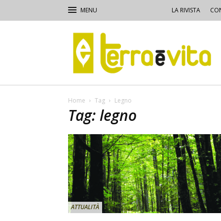
LA RIVISTA
CON
Terra
e
Vita
Home
Tag
Legno
Tag: legno
ATTUALITÀ