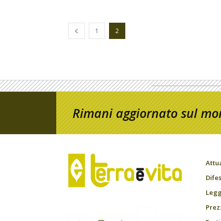
1
2
Rimani aggiornato sul mon
Attu
Difes
Leggi
Prez