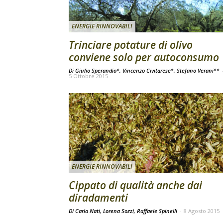
ENERGIE RINNOVABILI
Trinciare potature di olivo
conviene solo per autoconsumo
Di Giulio Sperandio*, Vincenzo Civitarese*, Stefano Verani**
5 Ottobre 2015
ENERGIE RINNOVABILI
Cippato di qualità anche dai
diradamenti
Di Carla Nati, Lorena Sozzi, Raffaele Spinelli
-
8 Agosto 2015