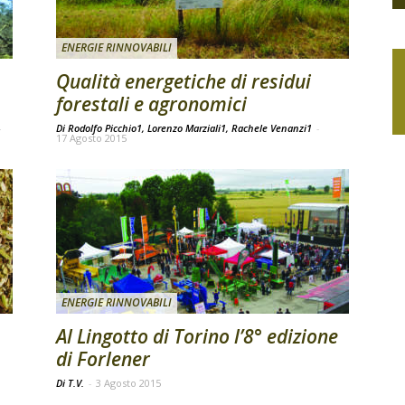
ENERGIE RINNOVABILI
Qualità energetiche di residui
forestali e agronomici
-
Di Rodolfo Picchio1, Lorenzo Marziali1, Rachele Venanzi1
-
17 Agosto 2015
ENERGIE RINNOVABILI
Al Lingotto di Torino l’8° edizione
di Forlener
Di T.V.
-
3 Agosto 2015