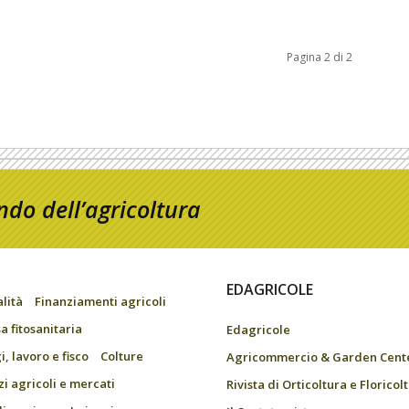
Pagina 2 di 2
do dell’agricoltura
EDAGRICOLE
alità
Finanziamenti agricoli
a fitosanitaria
Edagricole
, lavoro e fisco
Colture
Agricommercio & Garden Cent
zi agricoli e mercati
Rivista di Orticoltura e Floricol