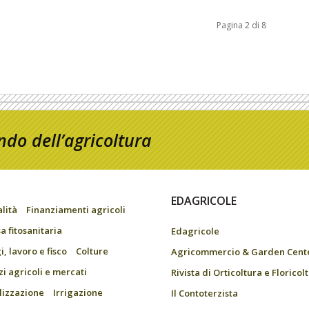
Pagina 2 di 8
do dell’agricoltura
EDAGRICOLE
alità
Finanziamenti agricoli
a fitosanitaria
Edagricole
, lavoro e fisco
Colture
Agricommercio & Garden Cent
zi agricoli e mercati
Rivista di Orticoltura e Floricol
ilizzazione
Irrigazione
Il Contoterzista