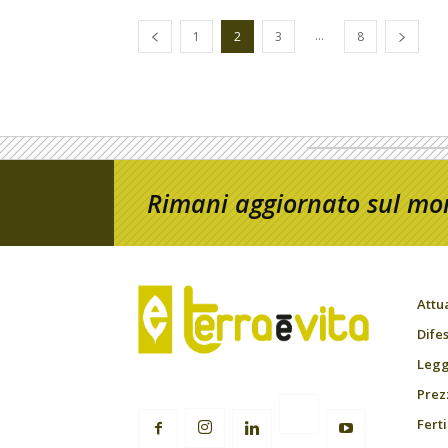
...
1
2
3
8
Rimani aggiornato sul mon
Attu
Difes
Leggi
Prez
Fert