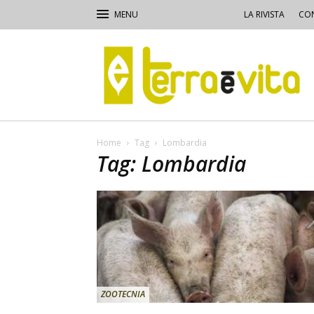
LA RIVISTA
CON
Terra
e
Vita
Home
Tag
Lombardia
Tag: Lombardia
ZOOTECNIA