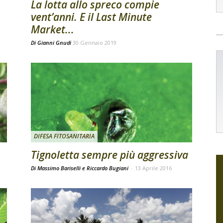
La lotta allo spreco compie
vent’anni. E il Last Minute
Market...
Di
Gianni Gnudi
30 Gennaio 2019
DIFESA FITOSANITARIA
Tignoletta sempre più aggressiva
Di Massimo Bariselli e Riccardo Bugiani
-
13 Aprile 2016