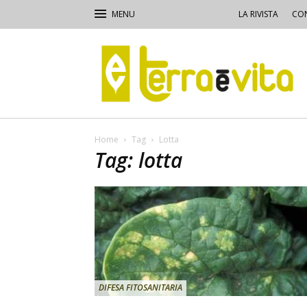
LA RIVISTA
CON
Terra
e
Vita
Home
Tag
Lotta
Tag: lotta
DIFESA FITOSANITARIA