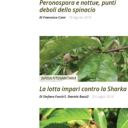
Peronospora e nottue, punti
deboli dello spinacio
Di Francesco Corvi
-
19 Agosto 2019
DIFESA FITOSANITARIA
La lotta impari contro la Sharka
Di Stefano Foschi1, Daniele Bassi2
-
25 Luglio 2016