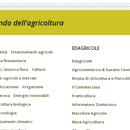
do dell’agricoltura
EDAGRICOLE
alità
Finanziamenti agricoli
a fitosanitaria
Edagricole
, lavoro e fisco
Colture
Agricommercio & Garden Cent
zi agricoli e mercati
Rivista di Orticoltura e Floricol
ilizzazione
Irrigazione
Il Contoterzista
ecnia
Energie rinnovabili
Frutticoltura
coltura biologica
Informatore Zootecnico
ecnologie
Macchine Agricole
iamenti climatici
Nova Agricoltura