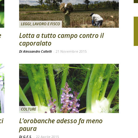
LEGGI, LAVORO E FISCO
e
Lotta a tutto campo contro il
caporalato
Di Alessandro Coltelli
-
21 Novembre 2015
COLTURE
ci
L’orobanche adesso fa meno
paura
Di G.F.S.
-
22 Aprile 2015