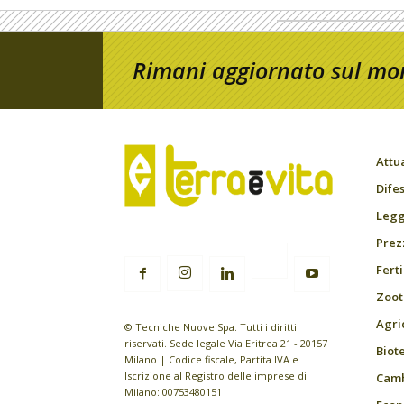
Rimani aggiornato sul mon
Attu
Difes
Leggi
Prez
Fert
Zoot
Agri
© Tecniche Nuove Spa. Tutti i diritti
riservati. Sede legale Via Eritrea 21 - 20157
Biot
Milano | Codice fiscale, Partita IVA e
Iscrizione al Registro delle imprese di
Camb
Milano: 00753480151