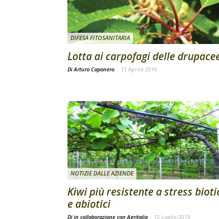
DIFESA FITOSANITARIA
Lotta ai carpofagi delle drupace
Di Arturo Caponero
-
11 Aprile 2016
NOTIZIE DALLE AZIENDE
Kiwi più resistente a stress bioti
e abiotici
Di in collaborazione con Agritalia
-
12 Luglio 2015