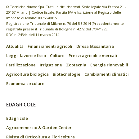
© Tecniche Nuove Spa. Tutti i diritti riservati. Sede legale Via Eritrea 21 -
20157 Milano | Codice fiscale, Partita IVA e Iscrizione al Registro delle
imprese di Milano: 00753480151
Registrazione Tribunale di Milano n. 76 del 5.3.2014 (Precedentemente
registrata presso il Tribunale di Bologna n. 4272 del 7/04/1973)
ROC n. 24344 dell’11 marzo 2014
Attualità
Finanziamenti agricoli
Difesa fitosanitaria
Leggi, lavoro e fisco
Colture
Prezzi agricoli e mercati
Fertilizzazione
Irrigazione
Zootecnia
Energie rinnovabili
Agricoltura biologica
Biotecnologie
Cambiamenti climatici
Economia circolare
EDAGRICOLE
Edagricole
Agricommercio & Garden Center
Rivista di Orticoltura e Floricoltura