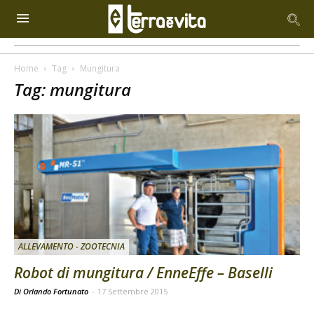
Home
Tag
Mungitura
Tag: mungitura
ALLEVAMENTO - ZOOTECNIA
Robot di mungitura / EnneEffe – Baselli
Di Orlando Fortunato
-
17 Settembre 2015