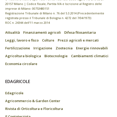
20157 Milano | Codice fiscale, Partita IVA e Iscrizione al Registro delle
imprese di Milano: 00753480151
Registrazione Tribunale di Milano n. 76 del 5.3.2014 (Precedentemente
registrata presso il Tribunale di Bologna n. 4272 del 7/04/1973)
ROC n. 24344 dell’11 marzo 2014
Attualità
Finanziamenti agricoli
Difesa fitosanitaria
Leggi, lavoro e fisco
Colture
Prezzi agricoli e mercati
Fertilizzazione
Irrigazione
Zootecnia
Energie rinnovabili
Agricoltura biologica
Biotecnologie
Cambiamenti climatici
Economia circolare
EDAGRICOLE
Edagricole
Agricommercio & Garden Center
Rivista di Orticoltura e Floricoltura
Il Contoterzista