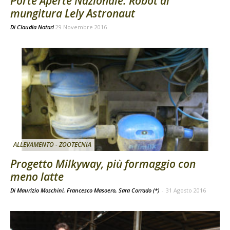
Porte Aperte Nazionale: Robot di
mungitura Lely Astronaut
Di
Claudia Notari
29 Novembre 2016
ALLEVAMENTO - ZOOTECNIA
Progetto Milkyway, più formaggio con
meno latte
Di Maurizio Moschini, Francesco Masoero, Sara Corrado (*)
-
31 Agosto 2016