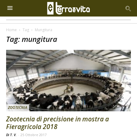
Home
Tag
Mungitura
Tag: mungitura
ZOOTECNIA
Zootecnia di precisione in mostra a
Fieragricola 2018
Di T. V.
-
25 Ottobre 2017