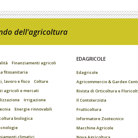
do dell’agricoltura
EDAGRICOLE
alità
Finanziamenti agricoli
a fitosanitaria
Edagricole
, lavoro e fisco
Colture
Agricommercio & Garden Cent
zi agricoli e mercati
Rivista di Orticoltura e Floricol
ilizzazione
Irrigazione
Il Contoterzista
ecnia
Energie rinnovabili
Frutticoltura
coltura biologica
Informatore Zootecnico
ecnologie
Macchine Agricole
iamenti climatici
Nova Agricoltura