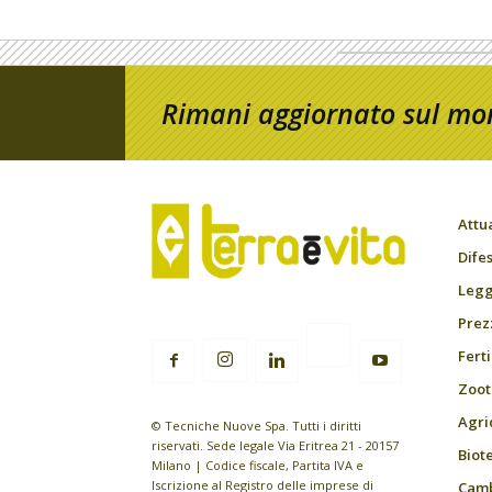
Rimani aggiornato sul mon
Attu
Difes
Leggi
Prez
Fert
Zoot
Agri
© Tecniche Nuove Spa. Tutti i diritti
riservati. Sede legale Via Eritrea 21 - 20157
Biot
Milano | Codice fiscale, Partita IVA e
Iscrizione al Registro delle imprese di
Camb