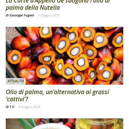
La Corte d’Appello Ue sdogana l’olio di
palma della Nutella
Di Giuseppe Fugaro
-
7 Giugno 2017
ATTUALITÀ
Olio di palma, un’alternativa ai grassi
‘cattivi’?
Di T.V.
-
4 Giugno 2016