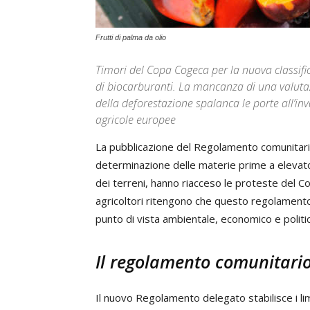
Frutti di palma da olio
Timori del Copa Cogeca per la nuova classif
di biocarburanti. La mancanza di una valuta
della deforestazione spalanca le porte all’in
agricole europee
La pubblicazione del Regolamento comunitario 
determinazione delle materie prime a elevato
dei terreni, hanno riacceso le proteste del C
agricoltori ritengono che questo regolamento,
punto di vista ambientale, economico e politi
Il regolamento comunitari
Il nuovo Regolamento delegato stabilisce i lim