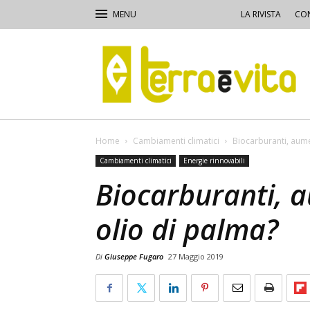
LA RIVISTA
CON
Terra
e
Vita
Home
Cambiamenti climatici
Biocarburanti, aume
Cambiamenti climatici
Energie rinnovabili
Biocarburanti, a
olio di palma?
Di
Giuseppe Fugaro
27 Maggio 2019