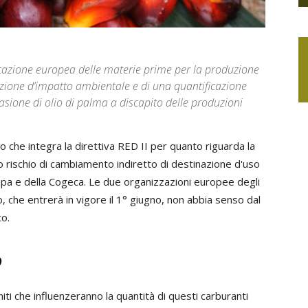
icazione europea delle materie prime per la produzione
zione d’impatto ambientale e di una quantificazione
vasione di olio di palma a discapito delle produzioni
che integra la direttiva RED II per quanto riguarda la
 rischio di cambiamento indiretto di destinazione d'uso
opa e della Cogeca. Le due organizzazioni europee degli
 che entrerà in vigore il 1° giugno, non abbia senso dal
co.
o
iti che influenzeranno la quantità di questi carburanti