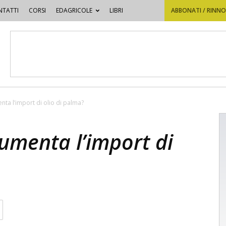
TATTI
CORSI
EDAGRICOLE
LIBRI
ABBONATI / RINN
nta l’import di olio di palma?
umenta l’import di